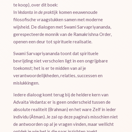
te koop), over dit boek:
In
Vedanta in de praktijk
komen eeuwenoude
filosofische vraagstukken samen met moderne
wijsheid. De dialogen met Swami Sarvapriyananda,
gerespecteerde monnik van de Ramakrishna Order,
openen een deur tot spirituele realisatie.
Swami Sarvapriyananda toont dat spirituele
bevrijding niet verscholen ligt in een ongrijpbare
toekomst; het is er te midden van al je
verantwoordelijkheden, relaties, successen en
mislukkingen.
Iedere dialoog komt terug bij de heldere kern van
Advaita Vedanta: er is geen onderscheid tussen de
absolute realiteit (Brahman) en het ware Zelf in ieder
individu (Ātman). Je zal op deze pagina’s misschien niet
de antwoorden op al je vragen vinden, maar wellicht
ontdek je wie het is die naar inzichten zoekt.