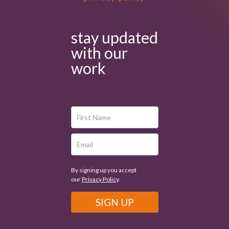
stay updated
with our
work
By signing up you accept
our
Privacy Policy
.
SIGN UP