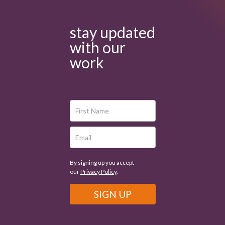
stay updated
with our
work
By signing up you accept
our
Privacy Policy
.
SIGN UP