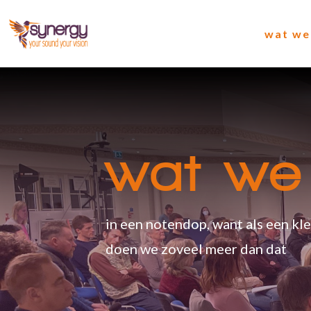
wat we
wat we
in een notendop, want als een kl
doen we zoveel meer dan dat