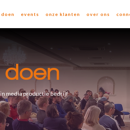
 doen
events
onze klanten
over ons
conn
 doen
ein media productie bedrijf