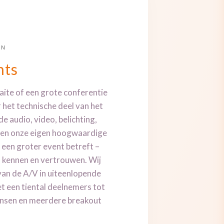
EN
nts
raite of een grote conferentie
 het technische deel van het
e audio, video, belichting,
gen onze eigen hoogwaardige
 een groter event betreft –
d kennen en vertrouwen. Wij
van de A/V in uiteenlopende
et een tiental deelnemers tot
ensen en meerdere breakout