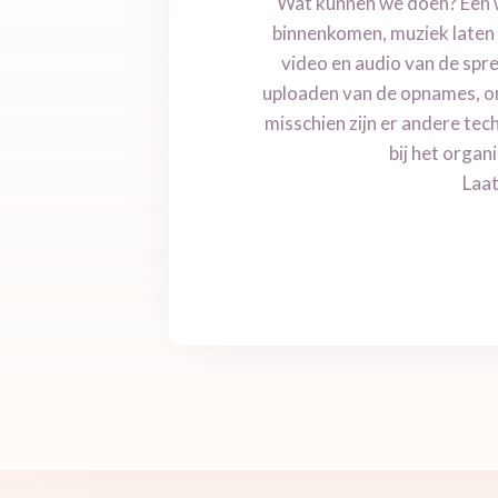
Wat kunnen we doen? Een w
binnenkomen, muziek laten 
video en audio van de spre
uploaden van de opnames, om
misschien zijn er andere te
bij het organ
Laat