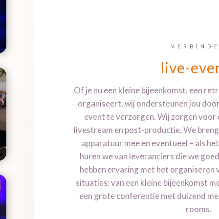
VERBIND
live-eve
Of je nu een kleine bijeenkomst, een ret
organiseert, wij ondersteunen jou door
event te verzorgen.
Wij zorgen voor d
livestream en post-productie. We bren
apparatuur mee en eventueel – als het
huren we van leveranciers die we goe
hebben ervaring met het organiseren 
situaties: van een kleine bijeenkomst m
een grote conferentie met duizend m
rooms.